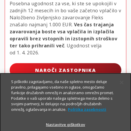
Posebna ugodnost za vse, ki ste se upokojili v
zadnjih 12 mesecih in bo vaše začetno vplačilo v
Naložbeno življenjsko zavarovanje Fleks
znašalo najmanj
1.000 EUR.
Ves čas trajanja
zavarovanja boste vsa vplačila in izplačila
opravili brez vstopnih in izstopnih stroškov
ter tako prihranili več
. Ugodnost velja
od 1. 4. 2026.
NAROČI ZASTOPNIKA
S piškotki zagotavljamo, da naše spletno mesto deluje
pravilno, prilagajamo vsebino in oglase, omogočamo
funkcije družabnih omrežij in analiziramo omrežni promet.
Podatke o vaši uporabi našega spletnega mesta delimo s
svojimi partnerji, ki delujejo na področjih družabnih
omrežij, oglaševanja in analize.
Politika zasebnosti
Nastavitve piškotkov