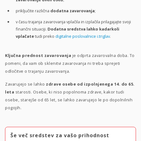
priključite različna
dodatna zavarovanja
;
v času trajanja zavarovanja vplačila in izplačila prilagajajte svoji
finančni situaciji.
Dodatna sredstva lahko kadarkoli
vplačate
tudi preko
digitalne poslovalnice i.triglav
.
Ključna prednost zavarovanja
je odprta zavarovalna doba. To
pomeni, da vam ob sklenitvi zavarovanja ni treba sprejeti
odločitve o trajanju zavarovanja.
Zavarujejo se lahko
zdrave osebe od izpolnjenega 14. do 65.
leta
starosti. Osebe, ki niso popolnoma zdrave, kakor tudi
osebe, starejše od 65 let, se lahko zavarujejo le po dopolnilnih
pogojih.
Še več sredstev za vašo prihodnost