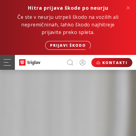
Hitra prijava škode po neurju
Če ste v neurju utrpeli škodo na vozilih ali
nepremičninah, lahko škodo najhitreje
prijavite preko spleta.
PRIJAVI ŠKODO
KONTAKTI