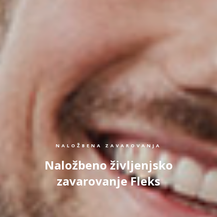
NALOŽBENA ZAVAROVANJA
Naložbeno življenjsko
zavarovanje Fleks