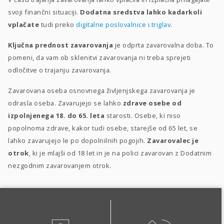
svoji finančni situaciji.
Dodatna sredstva lahko kadarkoli
vplačate
tudi preko
digitalne poslovalnice i.triglav
.
Ključna prednost zavarovanja
je odprta zavarovalna doba. To
pomeni, da vam ob sklenitvi zavarovanja ni treba sprejeti
odločitve o trajanju zavarovanja.
Zavarovana oseba osnovnega življenjskega zavarovanja je
odrasla oseba. Zavarujejo se lahko
zdrave osebe od
izpolnjenega 18. do 65. leta
starosti. Osebe, ki niso
popolnoma zdrave, kakor tudi osebe, starejše od 65 let, se
lahko zavarujejo le po dopolnilnih pogojih.
Zavarovalec je
otrok
, ki je mlajši od 18 let in je na polici zavarovan z Dodatnim
nezgodnim zavarovanjem otrok.