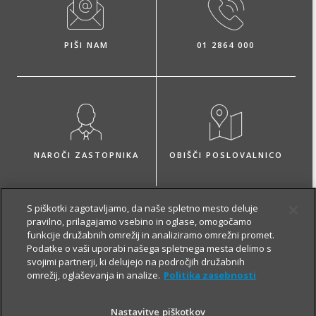
PIŠI NAM
01 2864 000
NAROČI ZASTOPNIKA
OBIŠČI POSLOVALNICO
S piškotki zagotavljamo, da naše spletno mesto deluje
pravilno, prilagajamo vsebino in oglase, omogočamo
funkcije družabnih omrežij in analiziramo omrežni promet.
O zavarovanju
Podatke o vaši uporabi našega spletnega mesta delimo s
svojimi partnerji, ki delujejo na področjih družabnih
omrežij, oglaševanja in analize.
Politika zasebnosti
OSNOVNO IN DODATNA
Nastavitve piškotkov