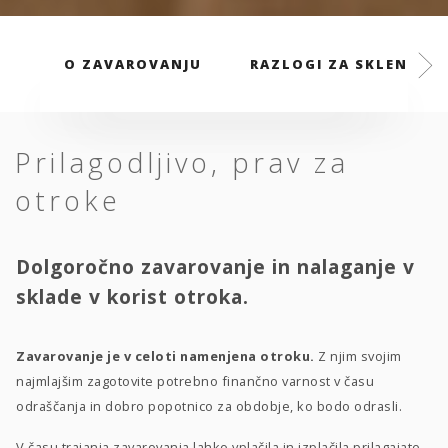
O ZAVAROVANJU
RAZLOGI ZA SKLENITEV
Prilagodljivo, prav za
otroke
Dolgoročno zavarovanje in nalaganje v
sklade v korist otroka.
Zavarovanje je v celoti namenjena otroku.
Z njim svojim
najmlajšim zagotovite potrebno finančno varnost v času
odraščanja in dobro popotnico za obdobje, ko bodo odrasli.
V času trajanja zavarovanja lahko vplačila in izplačila prilagajate