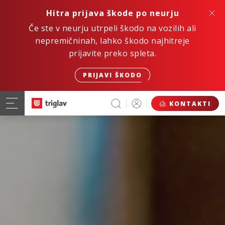
Hitra prijava škode po neurju
Če ste v neurju utrpeli škodo na vozilih ali
nepremičninah, lahko škodo najhitreje
prijavite preko spleta.
PRIJAVI ŠKODO
KONTAKTI