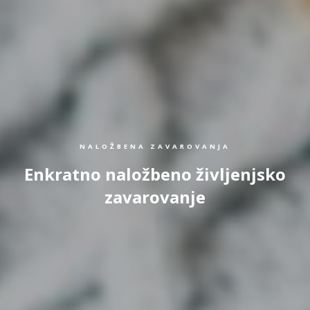
NALOŽBENA ZAVAROVANJA
Enkratno naložbeno življenjsko
zavarovanje