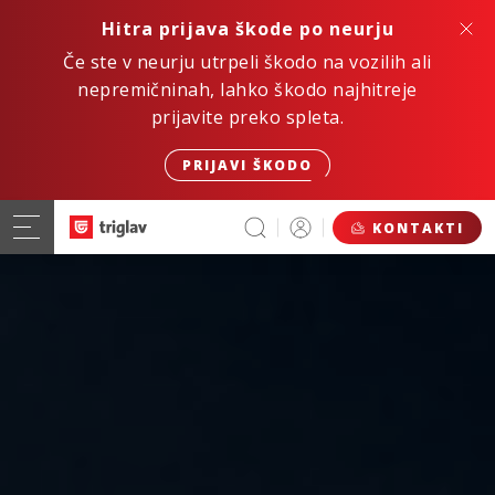
Hitra prijava škode po neurju
Če ste v neurju utrpeli škodo na vozilih ali
nepremičninah, lahko škodo najhitreje
prijavite preko spleta.
PRIJAVI ŠKODO
KONTAKTI