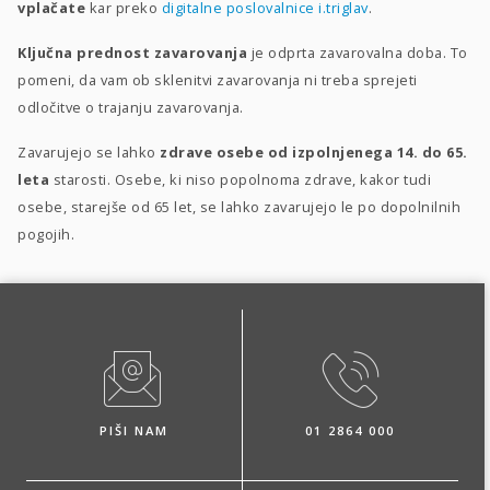
vplačate
kar preko
digitalne poslovalnice i.triglav
.
Ključna prednost zavarovanja
je odprta zavarovalna doba. To
pomeni, da vam ob sklenitvi zavarovanja ni treba sprejeti
odločitve o trajanju zavarovanja.
Zavarujejo se lahko
zdrave osebe od izpolnjenega 14. do 65.
leta
starosti. Osebe, ki niso popolnoma zdrave, kakor tudi
osebe, starejše od 65 let, se lahko zavarujejo le po dopolnilnih
pogojih.
PIŠI NAM
01 2864 000