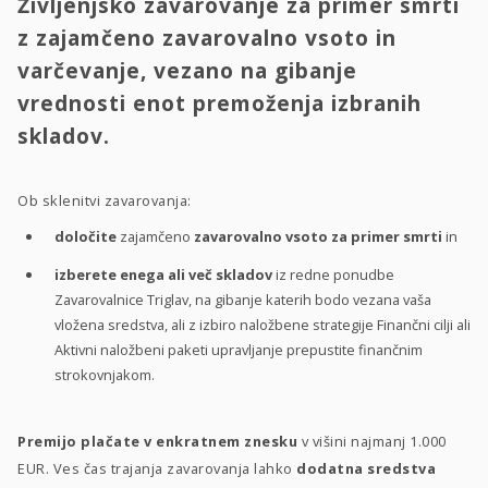
Življenjsko zavarovanje za primer smrti
z zajamčeno zavarovalno vsoto in
varčevanje, vezano na gibanje
vrednosti enot premoženja izbranih
skladov.
Ob sklenitvi zavarovanja:
določite
zajamčeno
zavarovalno vsoto za primer smrti
in
izberete enega ali več skladov
iz redne ponudbe
Zavarovalnice Triglav, na gibanje katerih bodo vezana vaša
vložena sredstva, ali z izbiro naložbene strategije Finančni cilji ali
Aktivni naložbeni paketi upravljanje prepustite finančnim
strokovnjakom.
Premijo plačate v enkratnem znesku
v višini najmanj 1.000
EUR. Ves čas trajanja zavarovanja lahko
dodatna sredstva