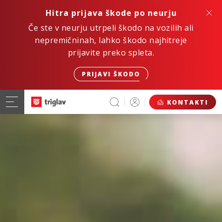
Hitra prijava škode po neurju
Če ste v neurju utrpeli škodo na vozilih ali
nepremičninah, lahko škodo najhitreje
prijavite preko spleta.
PRIJAVI ŠKODO
KONTAKTI