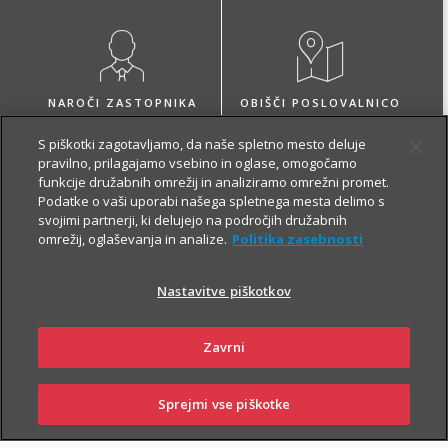
NAROČI ZASTOPNIKA
OBIŠČI POSLOVALNICO
S piškotki zagotavljamo, da naše spletno mesto deluje
pravilno, prilagajamo vsebino in oglase, omogočamo
funkcije družabnih omrežij in analiziramo omrežni promet.
Podatke o vaši uporabi našega spletnega mesta delimo s
svojimi partnerji, ki delujejo na področjih družabnih
O zavarovanju
omrežij, oglaševanja in analize.
Politika zasebnosti
Nastavitve piškotkov
VARČEVANJE
Zavrni
Sprejmi vse piškotke
SKLENI
PRIJAVI ŠKODO
ZASTOPNIKI
POSLOVALNICE
Z Naložbenim življenjskim zavarovanjem Fleks zavarovalec