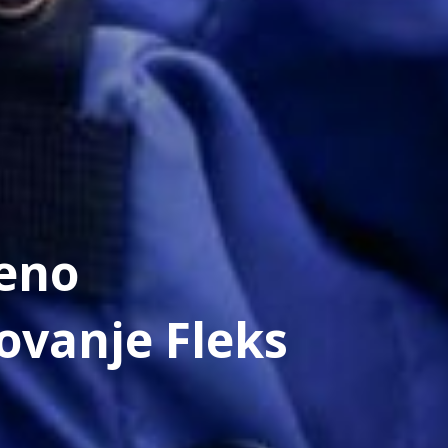
eno
rovanje Fleks