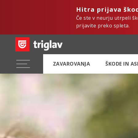
Hitra prijava ško
Če ste v neurju utrpeli š
prijavite preko spleta.
ZAVAROVANJA
ŠKODE IN A