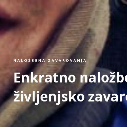
NALOŽBENA ZAVAROVANJA
Enkratno naložb
življenjsko zava