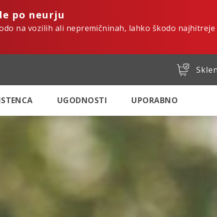
de po neurju
kodo na vozilih ali nepremičninah, lahko škodo najhitreje
Sklen
SISTENCA
UGODNOSTI
UPORABNO