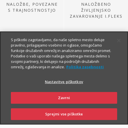
NALOŽBE, POVEZANE
NALOŽBENO
S TRAJNOSTNOSTJO
ŽIVLJENJSKO
ZAVAROVANJE I.FLEKS
S piškotki zagotavljamo, da naše spletno mesto deluje
pravilno, prilagajamo vsebino in oglase, omogočamo
funkcije družabnih omrežij in analiziramo omrežni promet.
Podatke o vaši uporabi našega spletnega mesta delimo s
svojimi partnerji, ki delujejo na področjih družabnih
omrežij, oglaševanja in analize.
Politika zasebnosti
NALOŽBE IZ
PRETEKLE PONUDBE
Nastavitve piškotkov
Zavrni
Sprejmi vse piškotke
SKLENI
PRIJAVI ŠKODO
ZASTOPNIKI
POSLOVALNICE