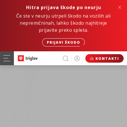
Hitra prijava škode po neurju
Če ste v neurju utrpeli škodo na vozilih ali
nepremičninah, lahko škodo najhitreje
prijavite preko spleta.
PRIJAVI ŠKODO
KONTAKTI