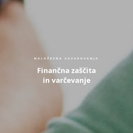
NALOŽBENA ZAVAROVANJA
Finančna zaščita
in varčevanje