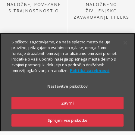
NALOŽBE, POVEZANE
NALOŽBENO
S TRAJNOSTNOSTJO
ŽIVLJENJSKO
ZAVAROVANJE I.FLEKS
S piškotki zagotavljamo, da naše spletno mesto deluje
pravilno, prilagajamo vsebino in oglase, omogočamo
funkcije družabnih omrežij in analiziramo omrežni promet.
Podatke o vaši uporabi našega spletnega mesta delimo s
svojimi partnerji, ki delujejo na področjih družabnih
omrežij, oglaševanja in analize.
Politika zasebnosti
NALOŽBE IZ
PRETEKLE PONUDBE
Nastavitve piškotkov
Zavrni
Sprejmi vse piškotke
SKLENI
PRIJAVI ŠKODO
ZASTOPNIKI
POSLOVALNICE