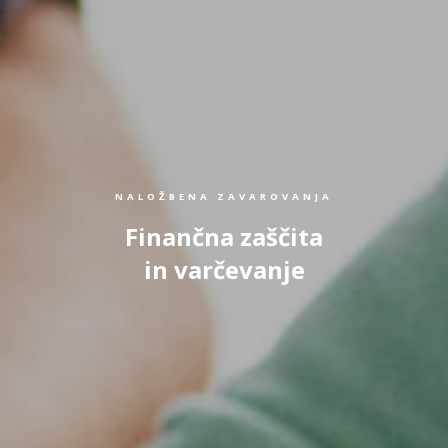
NALOŽBENA ZAVAROVANJA
Finančna zaščita
in varčevanje