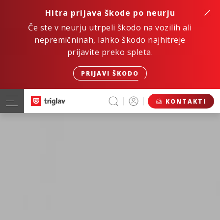
Hitra prijava škode po neurju
Če ste v neurju utrpeli škodo na vozilih ali
nepremičninah, lahko škodo najhitreje
prijavite preko spleta.
PRIJAVI ŠKODO
KONTAKTI