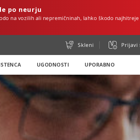
de po neurju
kodo na vozilih ali nepremičninah, lahko škodo najhitreje
Skleni
Prijavi
SISTENCA
UGODNOSTI
UPORABNO