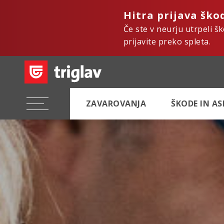
Hitra prijava ško
Če ste v neurju utrpeli š
prijavite preko spleta.
ZAVAROVANJA
ŠKODE IN A