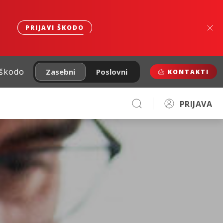
PRIJAVI ŠKODO
 škodo
Zasebni
Poslovni
KONTAKTI
PRIJAVA