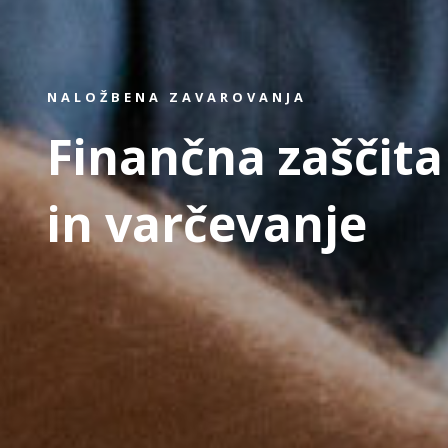
NALOŽBENA ZAVAROVANJA
Finančna zaščita
in varčevanje