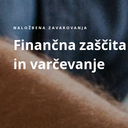
NALOŽBENA ZAVAROVANJA
Finančna zaščita
in varčevanje