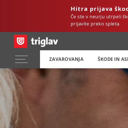
Hitra prijava ško
Če ste v neurju utrpeli š
prijavite preko spleta.
ZAVAROVANJA
ŠKODE IN A