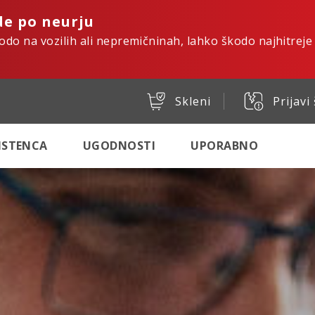
de po neurju
kodo na vozilih ali nepremičninah, lahko škodo najhitreje
Skleni
Prijavi
SISTENCA
UGODNOSTI
UPORABNO