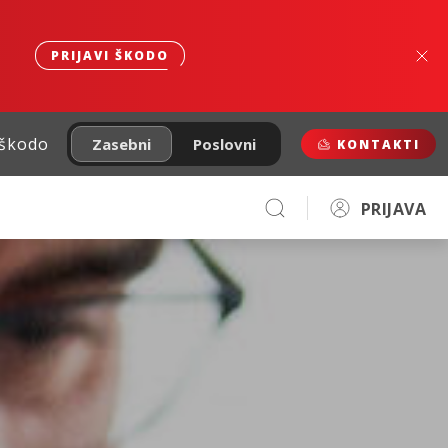
PRIJAVI ŠKODO
 škodo
Zasebni
Poslovni
KONTAKTI
PRIJAVA