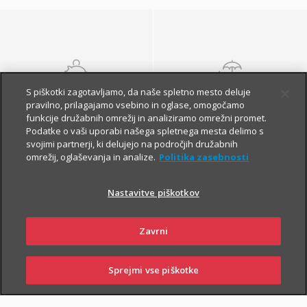
S piškotki zagotavljamo, da naše spletno mesto deluje
NALOŽBENA
POKOJNINSKA
pravilno, prilagajamo vsebino in oglase, omogočamo
ZAVAROVANJA
ZAVAROVANJA
funkcije družabnih omrežij in analiziramo omrežni promet.
Podatke o vaši uporabi našega spletnega mesta delimo s
svojimi partnerji, ki delujejo na področjih družabnih
omrežij, oglaševanja in analize.
Politika zasebnosti
Nastavitve piškotkov
Zavrni
Finančna varnost danes
in na jesen vašega
Sprejmi vse piškotke
SKLENI
PRIJAVI ŠKODO
ZASTOPNIKI
POSLOVALNICE
življenja