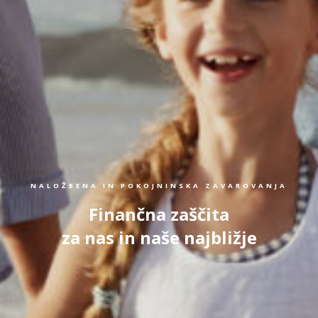
NALOŽBENA IN POKOJNINSKA ZAVAROVANJA
Finančna zaščita
za nas in naše najbližje