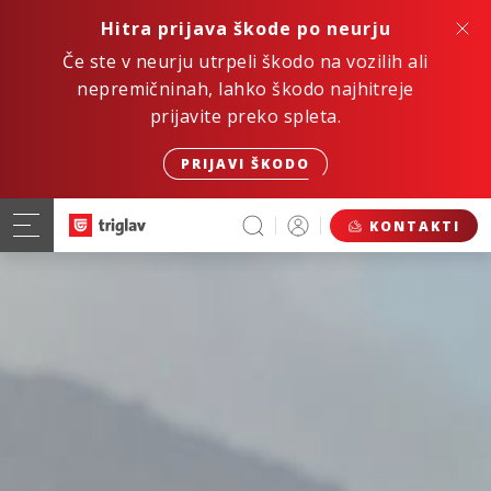
Hitra prijava škode po neurju
Če ste v neurju utrpeli škodo na vozilih ali
nepremičninah, lahko škodo najhitreje
prijavite preko spleta.
PRIJAVI ŠKODO
KONTAKTI