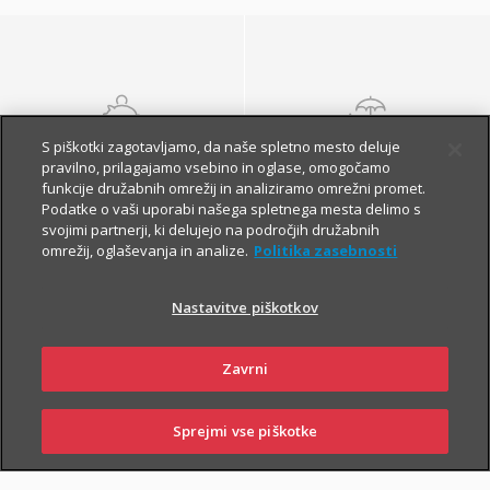
S piškotki zagotavljamo, da naše spletno mesto deluje
NALOŽBENA
POKOJNINSKA
pravilno, prilagajamo vsebino in oglase, omogočamo
ZAVAROVANJA
ZAVAROVANJA
funkcije družabnih omrežij in analiziramo omrežni promet.
Podatke o vaši uporabi našega spletnega mesta delimo s
svojimi partnerji, ki delujejo na področjih družabnih
omrežij, oglaševanja in analize.
Politika zasebnosti
Nastavitve piškotkov
Zavrni
Finančna varnost danes
in na jesen vašega
Sprejmi vse piškotke
SKLENI
PRIJAVI ŠKODO
ZASTOPNIKI
POSLOVALNICE
življenja