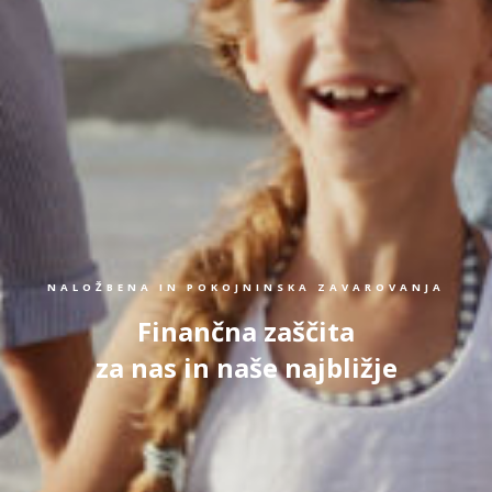
NALOŽBENA IN POKOJNINSKA ZAVAROVANJA
Finančna zaščita
za nas in naše najbližje