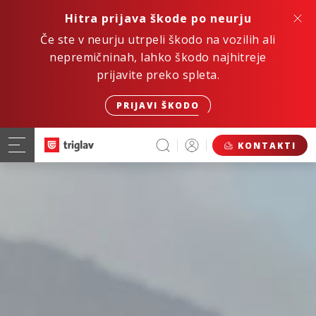
Hitra prijava škode po neurju
Če ste v neurju utrpeli škodo na vozilih ali
nepremičninah, lahko škodo najhitreje
prijavite preko spleta.
PRIJAVI ŠKODO
KONTAKTI