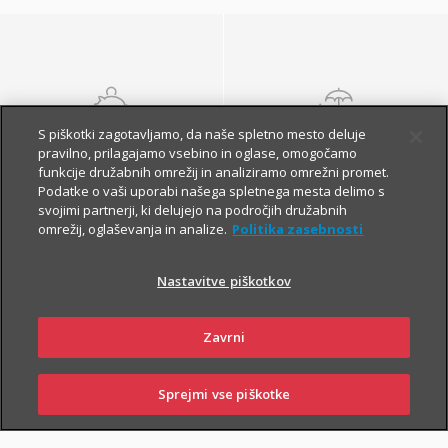
S piškotki zagotavljamo, da naše spletno mesto deluje
NALOŽBENA
POKOJNINSKA
pravilno, prilagajamo vsebino in oglase, omogočamo
ZAVAROVANJA
ZAVAROVANJA
funkcije družabnih omrežij in analiziramo omrežni promet.
Podatke o vaši uporabi našega spletnega mesta delimo s
svojimi partnerji, ki delujejo na področjih družabnih
omrežij, oglaševanja in analize.
Politika zasebnosti
Nastavitve piškotkov
Zavrni
Finančna varnost danes
in na jesen vašega
Sprejmi vse piškotke
SKLENI
PRIJAVI ŠKODO
ZASTOPNIKI
POSLOVALNICE
življenja