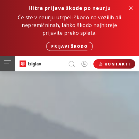
Hitra prijava škode po neurju
Če ste v neurju utrpeli škodo na vozilih ali
nepremičninah, lahko škodo najhitreje
prijavite preko spleta.
PRIJAVI ŠKODO
KONTAKTI