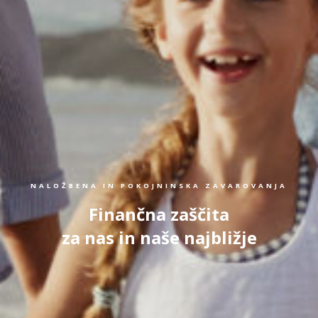
NALOŽBENA IN POKOJNINSKA ZAVAROVANJA
Finančna zaščita
za nas in naše najbližje