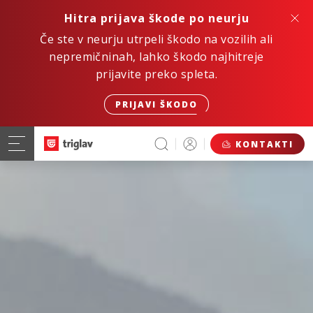
Hitra prijava škode po neurju
Če ste v neurju utrpeli škodo na vozilih ali
nepremičninah, lahko škodo najhitreje
prijavite preko spleta.
PRIJAVI ŠKODO
KONTAKTI