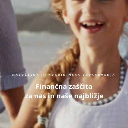
NALOŽBENA IN POKOJNINSKA ZAVAROVANJA
Finančna zaščita
za nas in naše najbližje