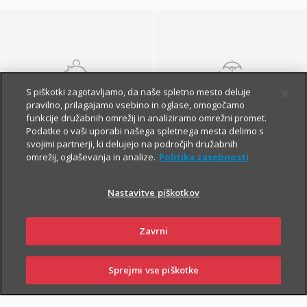
S piškotki zagotavljamo, da naše spletno mesto deluje
NALOŽBENA
POKOJNINSKA
pravilno, prilagajamo vsebino in oglase, omogočamo
ZAVAROVANJA
ZAVAROVANJA
funkcije družabnih omrežij in analiziramo omrežni promet.
Podatke o vaši uporabi našega spletnega mesta delimo s
svojimi partnerji, ki delujejo na področjih družabnih
omrežij, oglaševanja in analize.
Politika zasebnosti
Nastavitve piškotkov
Zavrni
Finančna varnost danes
in na jesen vašega
Sprejmi vse piškotke
SKLENI
PRIJAVI ŠKODO
ZASTOPNIKI
POSLOVALNICE
življenja