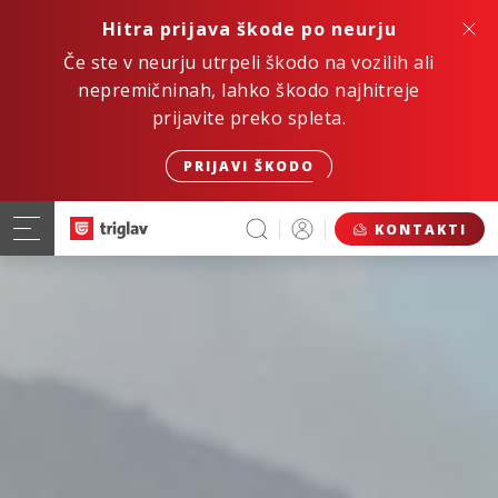
Hitra prijava škode po neurju
Če ste v neurju utrpeli škodo na vozilih ali
nepremičninah, lahko škodo najhitreje
prijavite preko spleta.
PRIJAVI ŠKODO
KONTAKTI