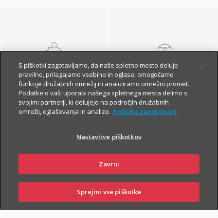
S piškotki zagotavljamo, da naše spletno mesto deluje
NALOŽBENA
POKOJNINSKA
pravilno, prilagajamo vsebino in oglase, omogočamo
ZAVAROVANJA
ZAVAROVANJA
funkcije družabnih omrežij in analiziramo omrežni promet.
Podatke o vaši uporabi našega spletnega mesta delimo s
svojimi partnerji, ki delujejo na področjih družabnih
omrežij, oglaševanja in analize.
Politika zasebnosti
Nastavitve piškotkov
Zavrni
Finančna varnost danes
in na jesen vašega
Sprejmi vse piškotke
SKLENI
PRIJAVI ŠKODO
ZASTOPNIKI
POSLOVALNICE
življenja