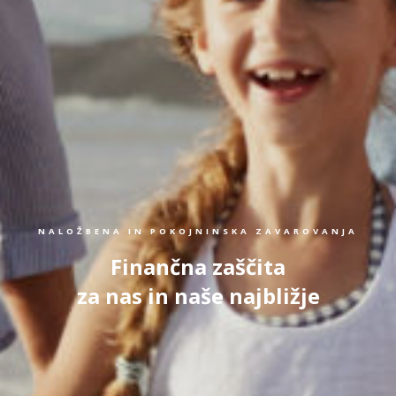
NALOŽBENA IN POKOJNINSKA ZAVAROVANJA
Finančna zaščita
za nas in naše najbližje