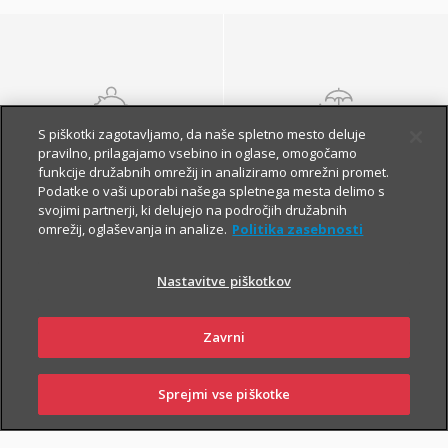
S piškotki zagotavljamo, da naše spletno mesto deluje
NALOŽBENA
POKOJNINSKA
pravilno, prilagajamo vsebino in oglase, omogočamo
ZAVAROVANJA
ZAVAROVANJA
funkcije družabnih omrežij in analiziramo omrežni promet.
Podatke o vaši uporabi našega spletnega mesta delimo s
svojimi partnerji, ki delujejo na področjih družabnih
omrežij, oglaševanja in analize.
Politika zasebnosti
Nastavitve piškotkov
Zavrni
Finančna varnost danes
in na jesen vašega
Sprejmi vse piškotke
SKLENI
PRIJAVI ŠKODO
ZASTOPNIKI
POSLOVALNICE
življenja