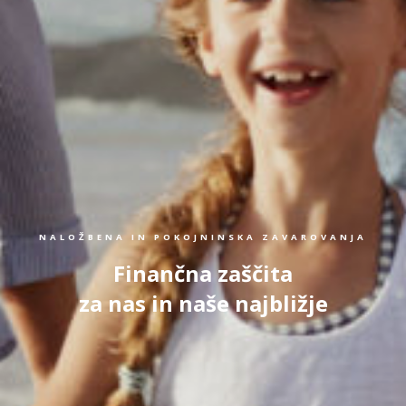
NALOŽBENA IN POKOJNINSKA ZAVAROVANJA
Finančna zaščita
za nas in naše najbližje