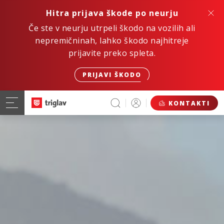
Hitra prijava škode po neurju
Če ste v neurju utrpeli škodo na vozilih ali
nepremičninah, lahko škodo najhitreje
prijavite preko spleta.
PRIJAVI ŠKODO
KONTAKTI