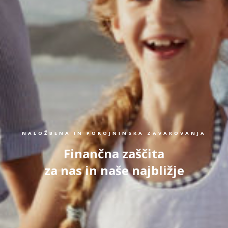
NALOŽBENA IN POKOJNINSKA ZAVAROVANJA
Finančna zaščita
za nas in naše najbližje