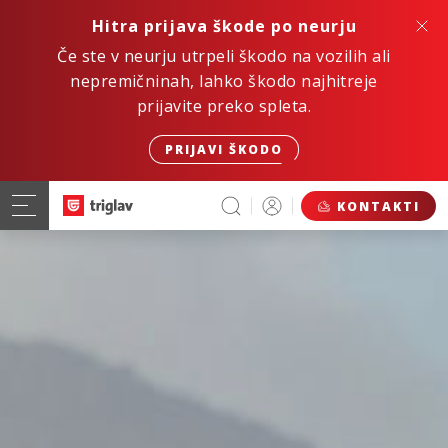
Hitra prijava škode po neurju
Če ste v neurju utrpeli škodo na vozilih ali
nepremičninah, lahko škodo najhitreje
prijavite preko spleta.
PRIJAVI ŠKODO
KONTAKTI