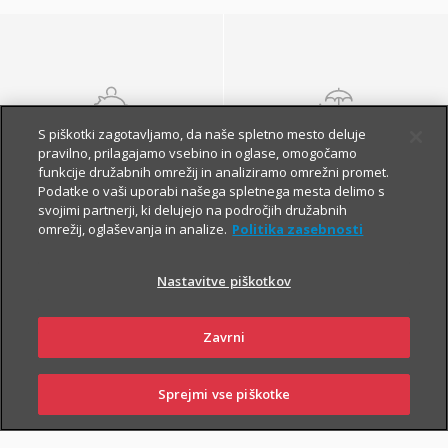
S piškotki zagotavljamo, da naše spletno mesto deluje
NALOŽBENA
POKOJNINSKA
pravilno, prilagajamo vsebino in oglase, omogočamo
ZAVAROVANJA
ZAVAROVANJA
funkcije družabnih omrežij in analiziramo omrežni promet.
Podatke o vaši uporabi našega spletnega mesta delimo s
svojimi partnerji, ki delujejo na področjih družabnih
omrežij, oglaševanja in analize.
Politika zasebnosti
Nastavitve piškotkov
Zavrni
Finančna varnost danes
in na jesen vašega
Sprejmi vse piškotke
SKLENI
PRIJAVI ŠKODO
ZASTOPNIKI
POSLOVALNICE
življenja