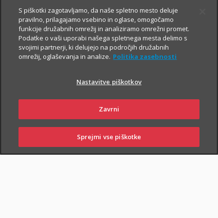
Prospekt krovnega sklada in Dokument s ključnimi informacijami
S piškotki zagotavljamo, da naše spletno mesto deluje
pravilno, prilagajamo vsebino in oglase, omogočamo
funkcije družabnih omrežij in analiziramo omrežni promet.
Podatke o vaši uporabi našega spletnega mesta delimo s
TRIGLAV
6.8.2026
svojimi partnerji, ki delujejo na področjih družabnih
omrežij, oglaševanja in analize.
Politika zasebnosti
OBVEZNIŠKI
Triglav
Nastavitve piškotkov
Investments
Zavrni
Prospekt krovnega sklada in Dokument s ključnimi informacijami
Sprejmi vse piškotke
SKLENI
PRIJAVI ŠKODO
ZASTOPNIKI
POSLOVALNICE
TRIGLAV TOP
6.8.2026
BRANDS
Triglav