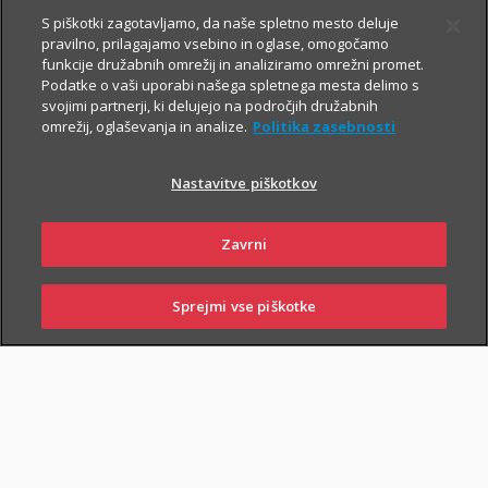
Prospekt krovnega sklada in Dokument s ključnimi informacijami
S piškotki zagotavljamo, da naše spletno mesto deluje
pravilno, prilagajamo vsebino in oglase, omogočamo
funkcije družabnih omrežij in analiziramo omrežni promet.
Podatke o vaši uporabi našega spletnega mesta delimo s
TRIGLAV
6.8.2026
svojimi partnerji, ki delujejo na področjih družabnih
omrežij, oglaševanja in analize.
Politika zasebnosti
OBVEZNIŠKI
Triglav
Nastavitve piškotkov
Investments
Zavrni
Prospekt krovnega sklada in Dokument s ključnimi informacijami
Sprejmi vse piškotke
SKLENI
PRIJAVI ŠKODO
ZASTOPNIKI
POSLOVALNICE
TRIGLAV TOP
6.8.2026
BRANDS
Triglav