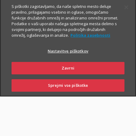
Prospekt krovnega sklada in Dokument s ključnimi informacijami
S piškotki zagotavljamo, da naše spletno mesto deluje
pravilno, prilagajamo vsebino in oglase, omogočamo
funkcije družabnih omrežij in analiziramo omrežni promet.
Podatke o vaši uporabi našega spletnega mesta delimo s
TRIGLAV
5.8.2026
svojimi partnerji, ki delujejo na področjih družabnih
omrežij, oglaševanja in analize.
Politika zasebnosti
OBVEZNIŠKI
Triglav
Nastavitve piškotkov
Investments
Zavrni
Prospekt krovnega sklada in Dokument s ključnimi informacijami
Sprejmi vse piškotke
SKLENI
PRIJAVI ŠKODO
ZASTOPNIKI
POSLOVALNICE
TRIGLAV TOP
5.8.2026
BRANDS
Triglav