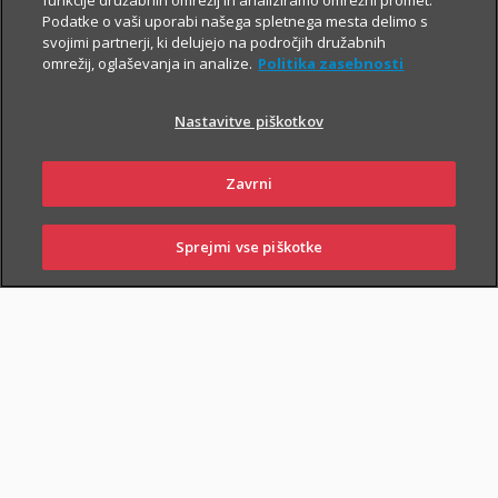
funkcije družabnih omrežij in analiziramo omrežni promet.
Podatke o vaši uporabi našega spletnega mesta delimo s
svojimi partnerji, ki delujejo na področjih družabnih
omrežij, oglaševanja in analize.
Politika zasebnosti
Nastavitve piškotkov
Zavrni
Sprejmi vse piškotke
SKLENI
PRIJAVI ŠKODO
ZASTOPNIKI
POSLOVALNICE