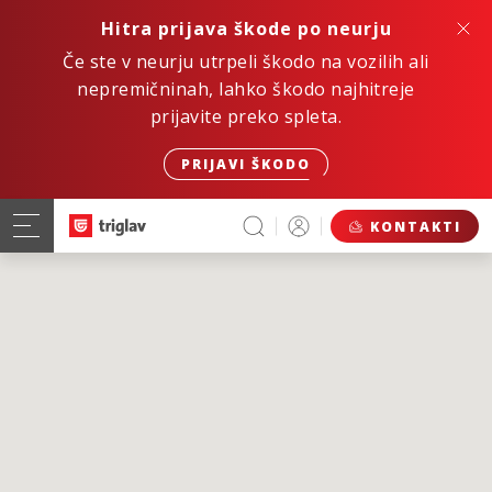
Hitra prijava škode po neurju
Če ste v neurju utrpeli škodo na vozilih ali
nepremičninah, lahko škodo najhitreje
prijavite preko spleta.
PRIJAVI ŠKODO
KONTAKTI