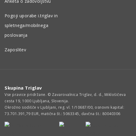
Anketa o zadovoljstvu
Pogoji uporabe i.triglav in
spletnega/mobilnega
poslovanja
Zaposlitev
Skupina Triglav
Vse pravice pridržane. © Zavarovalnica Triglav, d. d., Miklošičeva
cesta 19, 1000 Ljubljana, Slovenija.
Okrožno sodišče v Ljubljani, reg. vl. 1/10687/00, osnovni kapital:
73.701.391,79 EUR, matična št.: 5063345, davčna št.: 80040306