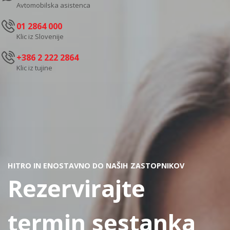
Avtomobilska asistenca
01 2864 000
Klic iz Slovenije
+386 2 222 2864
Klic iz tujine
HITRO IN ENOSTAVNO DO NAŠIH ZASTOPNIKOV
Rezervirajte
termin sestanka