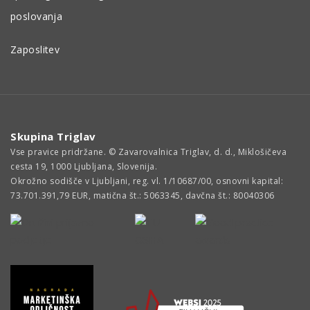
poslovanja
Zaposlitev
Skupina Triglav
Vse pravice pridržane. © Zavarovalnica Triglav, d. d., Miklošičeva
cesta 19, 1000 Ljubljana, Slovenija.
Okrožno sodišče v Ljubljani, reg. vl. 1/10687/00, osnovni kapital:
73.701.391,79 EUR, matična št.: 5063345, davčna št.: 80040306