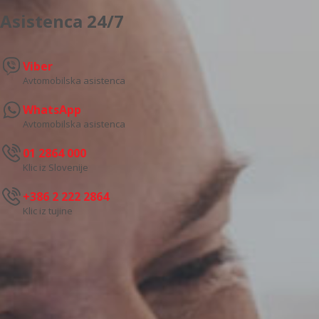
Asistenca 24/7
Viber
Avtomobilska asistenca
WhatsApp
Avtomobilska asistenca
01 2864 000
Klic iz Slovenije
+386 2 222 2864
Klic iz tujine