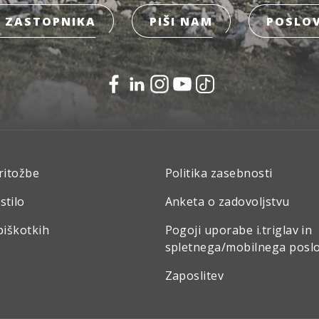
 ZASTOPNIKA
PIŠI NAM
POSLOV
ritožbe
Politika zasebnosti
stilo
Anketa o zadovoljstvu
piškotkih
Pogoji uporabe i.triglav in
spletnega/mobilnega posl
Zaposlitev