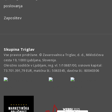
poslovanja
Zaposlitev
Skupina Triglav
Vse pravice pridržane. © Zavarovalnica Triglav, d. d., Miklošičeva
cesta 19, 1000 Ljubljana, Slovenija.
Okrožno sodišče v Ljubljani, reg. vl. 1/10687/00, osnovni kapital:
73.701.391,79 EUR, matična št.: 5063345, davčna št.: 80040306