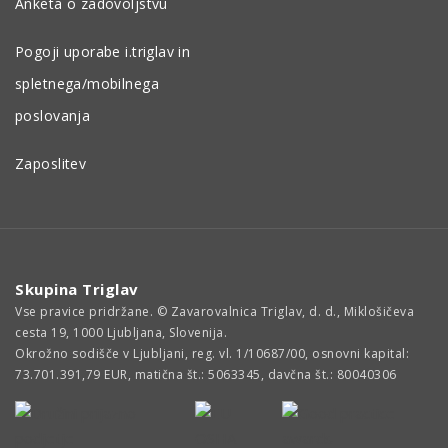
Anketa o zadovoljstvu
Pogoji uporabe i.triglav in
spletnega/mobilnega
poslovanja
Zaposlitev
Skupina Triglav
Vse pravice pridržane. © Zavarovalnica Triglav, d. d., Miklošičeva
cesta 19, 1000 Ljubljana, Slovenija.
Okrožno sodišče v Ljubljani, reg. vl. 1/10687/00, osnovni kapital:
73.701.391,79 EUR, matična št.: 5063345, davčna št.: 80040306