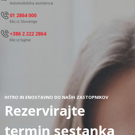
Avtomobilska asistenca
01 2864 000
Klic iz Slovenije
+386 2 222 2864
Klic iz tujine
HITRO IN ENOSTAVNO DO NAŠIH ZASTOPNIKOV
Rezervirajte
termin sestanka