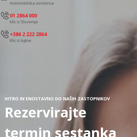
Avtomobilska asistenca
01 2864 000
Klic iz Slovenije
+386 2 222 2864
Klic iz tujine
HITRO IN ENOSTAVNO DO NAŠIH ZASTOPNIKOV
Rezervirajte
termin sestanka