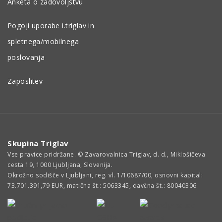
Anketa o zadovoljstvu
Pogoji uporabe i.triglav in
spletnega/mobilnega
poslovanja
Zaposlitev
Skupina Triglav
Vse pravice pridržane. © Zavarovalnica Triglav, d. d., Miklošičeva
cesta 19, 1000 Ljubljana, Slovenija.
Okrožno sodišče v Ljubljani, reg. vl. 1/10687/00, osnovni kapital:
73.701.391,79 EUR, matična št.: 5063345, davčna št.: 80040306