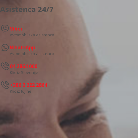
Asistenca 24/7
Viber
Avtomobilska asistenca
WhatsApp
Avtomobilska asistenca
01 2864 000
Klic iz Slovenije
+386 2 222 2864
Klic iz tujine