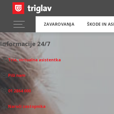
ZAVAROVANJA
ŠKODE IN A
Informacije 24/7
Tria, virtualna asistentka
Piši nam
01 2864 000
Naroči zastopnika