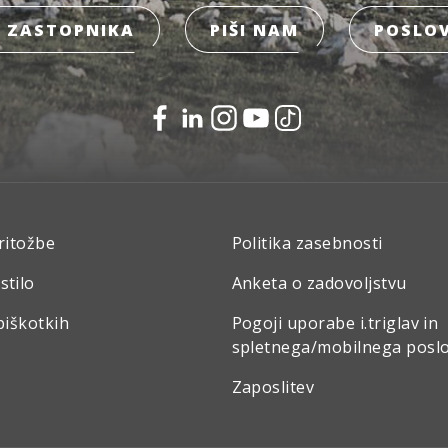
 ZASTOPNIKA
PIŠI NAM
POSLOV
ritožbe
Politika zasebnosti
stilo
Anketa o zadovoljstvu
piškotkih
Pogoji uporabe i.triglav in
spletnega/mobilnega posl
Zaposlitev