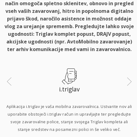
način omogoča spletno sklenitev, obnovo in pregled
vseh vaših zavarovanj, hitro in popolnoma digitalno
prijavo škod, naročilo asistence in možnost oddaje
vlog za urejanje sprememb. Pregledujte lahko svoje
ugodnosti: Triglav komplet popust, DRAJV popust,
akcijske ugodnosti (npr. AvtoMobilno zavarovanje)
ter arhiv komunikacije med vami in zavarovalnico.
i.triglav
i
Aplikacija i.triglav je vaša mobilna zavarovalnica. Ustvarite nov ali
uporabite obstoječi i.triglav račun in upravljajte ter pregledujte
svoje zavarovalne police, stanje svojega Triglav kompleta ali
p
stanje sredstev na posamezni polici in še veliko več.