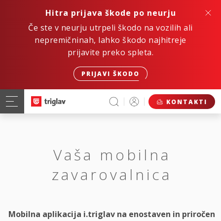
Hitra prijava škode po neurju
Če ste v neurju utrpeli škodo na vozilih ali
nepremičninah, lahko škodo najhitreje
prijavite preko spleta.
PRIJAVI ŠKODO
KONTAKTI
Vaša mobilna
zavarovalnica
Mobilna aplikacija i.triglav na enostaven in priročen