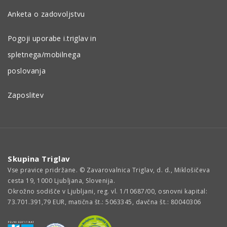
Anketa o zadovoljstvu
Pogoji uporabe i.triglav in
spletnega/mobilnega
poslovanja
Zaposlitev
Skupina Triglav
Vse pravice pridržane. © Zavarovalnica Triglav, d. d., Miklošičeva
cesta 19, 1000 Ljubljana, Slovenija.
Okrožno sodišče v Ljubljani, reg. vl. 1/10687/00, osnovni kapital:
73.701.391,79 EUR, matična št.: 5063345, davčna št.: 80040306