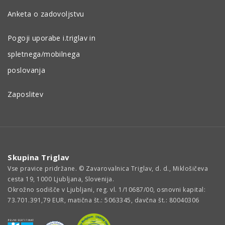
Anketa o zadovoljstvu
Pogoji uporabe i.triglav in
spletnega/mobilnega
poslovanja
Zaposlitev
Skupina Triglav
Vse pravice pridržane. © Zavarovalnica Triglav, d. d., Miklošičeva
cesta 19, 1000 Ljubljana, Slovenija.
Okrožno sodišče v Ljubljani, reg. vl. 1/10687/00, osnovni kapital:
73.701.391,79 EUR, matična št.: 5063345, davčna št.: 80040306