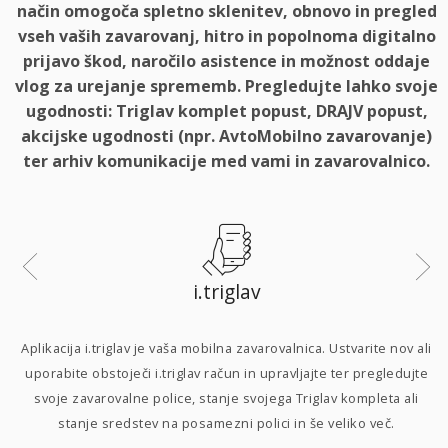
način omogoča spletno sklenitev, obnovo in pregled
vseh vaših zavarovanj, hitro in popolnoma digitalno
prijavo škod, naročilo asistence in možnost oddaje
vlog za urejanje sprememb. Pregledujte lahko svoje
ugodnosti: Triglav komplet popust, DRAJV popust,
akcijske ugodnosti (npr. AvtoMobilno zavarovanje)
ter arhiv komunikacije med vami in zavarovalnico.
i.triglav
i
Aplikacija i.triglav je vaša mobilna zavarovalnica. Ustvarite nov ali
uporabite obstoječi i.triglav račun in upravljajte ter pregledujte
svoje zavarovalne police, stanje svojega Triglav kompleta ali
p
stanje sredstev na posamezni polici in še veliko več.