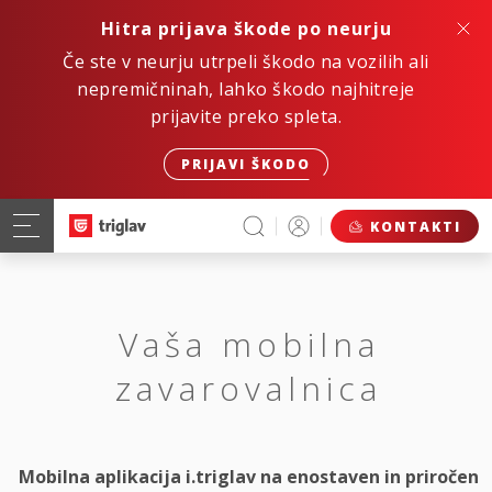
Hitra prijava škode po neurju
Če ste v neurju utrpeli škodo na vozilih ali
nepremičninah, lahko škodo najhitreje
prijavite preko spleta.
PRIJAVI ŠKODO
KONTAKTI
Vaša mobilna
zavarovalnica
Mobilna aplikacija i.triglav na enostaven in priročen