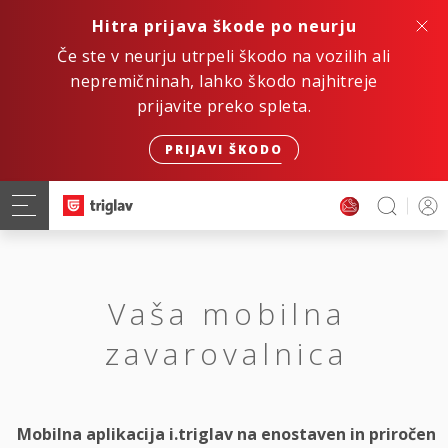
Hitra prijava škode po neurju
Če ste v neurju utrpeli škodo na vozilih ali
nepremičninah, lahko škodo najhitreje
prijavite preko spleta.
PRIJAVI ŠKODO
Vaša mobilna
zavarovalnica
Mobilna aplikacija i.triglav na enostaven in priročen