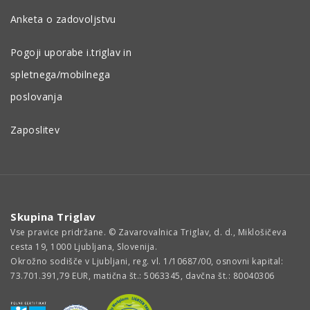
Anketa o zadovoljstvu
Pogoji uporabe i.triglav in
spletnega/mobilnega
poslovanja
Zaposlitev
Skupina Triglav
Vse pravice pridržane. © Zavarovalnica Triglav, d. d., Miklošičeva
cesta 19, 1000 Ljubljana, Slovenija.
Okrožno sodišče v Ljubljani, reg. vl. 1/10687/00, osnovni kapital:
73.701.391,79 EUR, matična št.: 5063345, davčna št.: 80040306