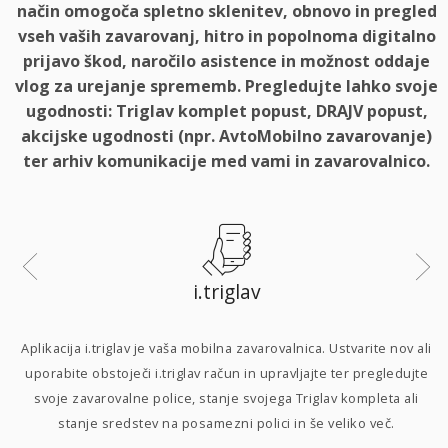
način omogoča spletno sklenitev, obnovo in pregled
vseh vaših zavarovanj, hitro in popolnoma digitalno
prijavo škod, naročilo asistence in možnost oddaje
vlog za urejanje sprememb. Pregledujte lahko svoje
ugodnosti: Triglav komplet popust, DRAJV popust,
akcijske ugodnosti (npr. AvtoMobilno zavarovanje)
ter arhiv komunikacije med vami in zavarovalnico.
i.triglav
i
Aplikacija i.triglav je vaša mobilna zavarovalnica. Ustvarite nov ali
uporabite obstoječi i.triglav račun in upravljajte ter pregledujte
svoje zavarovalne police, stanje svojega Triglav kompleta ali
p
stanje sredstev na posamezni polici in še veliko več.