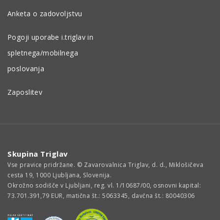
Anketa o zadovoljstvu
Pogoji uporabe i.triglav in
spletnega/mobilnega
poslovanja
Zaposlitev
Skupina Triglav
Vse pravice pridržane. © Zavarovalnica Triglav, d. d., Miklošičeva
cesta 19, 1000 Ljubljana, Slovenija.
Okrožno sodišče v Ljubljani, reg. vl. 1/10687/00, osnovni kapital:
73.701.391,79 EUR, matična št.: 5063345, davčna št.: 80040306