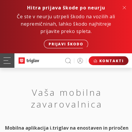
Hitra prijava škode po neurju
Če ste v neurju utrpeli škodo na vozilih ali
nepremičninah, lahko škodo najhitreje
prijavite preko spleta.
PRIJAVI ŠKODO
KONTAKTI
Vaša mobilna
zavarovalnica
Mobilna aplikacija i.triglav na enostaven in priročen