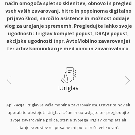
način omogoča spletno sklenitev, obnovo in pregled
vseh vaših zavarovanj, hitro in popolnoma digitalno
prijavo škod, naročilo asistence in možnost oddaje
vlog za urejanje sprememb. Pregledujte lahko svoje
ugodnosti: Triglav komplet popust, DRAJV popust,
akcijske ugodnosti (npr. AvtoMobilno zavarovanje)
ter arhiv komunikacije med vami in zavarovalnico.
i.triglav
i
Aplikacija i.triglav je vaša mobilna zavarovalnica. Ustvarite nov ali
uporabite obstoječi i.triglav račun in upravljajte ter pregledujte
svoje zavarovalne police, stanje svojega Triglav kompleta ali
p
stanje sredstev na posamezni polici in še veliko več.