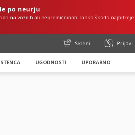
de po neurju
kodo na vozilih ali nepremičninah, lahko škodo najhitreje
Skleni
Prijavi
SISTENCA
UGODNOSTI
UPORABNO