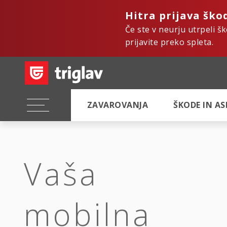
Hitra prijava ško
Če ste v neurju utrpeli š
prijavite preko spleta.
ZAVAROVANJA
ŠKODE IN A
Vaša
mobilna