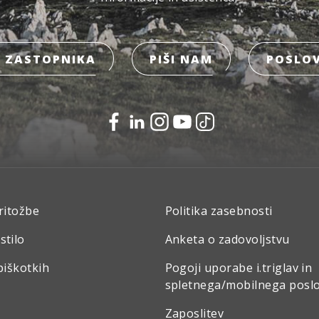
 ZASTOPNIKA
PIŠI NAM
POSLOV
ritožbe
Politika zasebnosti
stilo
Anketa o zadovoljstvu
piškotkih
Pogoji uporabe i.triglav in
spletnega/mobilnega posl
Zaposlitev