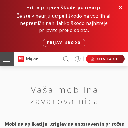
Hitra prijava škode po neurju
Če ste v neurju utrpeli škodo na vozilih ali
nepremičninah, lahko škodo najhitreje
prijavite preko spleta.
PRIJAVI ŠKODO
KONTAKTI
Vaša mobilna
zavarovalnica
Mobilna aplikacija i.triglav na enostaven in priročen