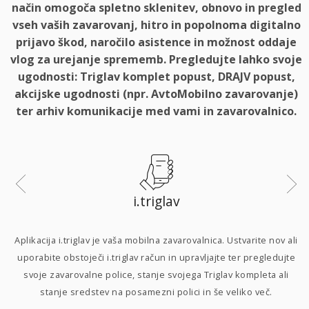
način omogoča spletno sklenitev, obnovo in pregled
vseh vaših zavarovanj, hitro in popolnoma digitalno
prijavo škod, naročilo asistence in možnost oddaje
vlog za urejanje sprememb. Pregledujte lahko svoje
ugodnosti: Triglav komplet popust, DRAJV popust,
akcijske ugodnosti (npr. AvtoMobilno zavarovanje)
ter arhiv komunikacije med vami in zavarovalnico.
i.triglav
i
Aplikacija i.triglav je vaša mobilna zavarovalnica. Ustvarite nov ali
uporabite obstoječi i.triglav račun in upravljajte ter pregledujte
svoje zavarovalne police, stanje svojega Triglav kompleta ali
p
stanje sredstev na posamezni polici in še veliko več.