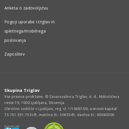
Anketa o zadovoljstvu
Pogoji uporabe i.triglav in
spletnega/mobilnega
poslovanja
Zaposlitev
Skupina Triglav
Vse pravice pridržane. © Zavarovalnica Triglav, d. d., Miklošičeva
cesta 19, 1000 Ljubljana, Slovenija.
Okrožno sodišče v Ljubljani, reg. vl. 1/10687/00, osnovni kapital:
73.701.391,79 EUR, matična št.: 5063345, davčna št.: 80040306