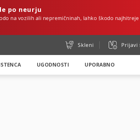
de po neurju
kodo na vozilih ali nepremičninah, lahko škodo najhitreje
Skleni
Prijavi
SISTENCA
UGODNOSTI
UPORABNO