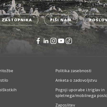
 ZASTOPNIKA
PIŠI NAM
POSLOV
ritožbe
Politika zasebnosti
stilo
Anketa o zadovoljstvu
piškotkih
Pogoji uporabe i.triglav in
spletnega/mobilnega posl
Zaposlitev