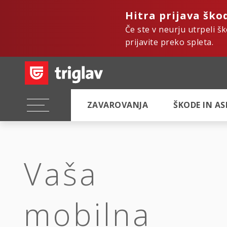
Hitra prijava ško
Če ste v neurju utrpeli š
prijavite preko spleta.
ZAVAROVANJA
ŠKODE IN A
Vaša
mobilna