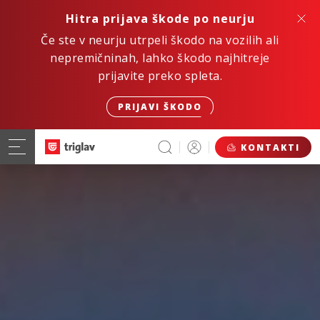
Hitra prijava škode po neurju
Če ste v neurju utrpeli škodo na vozilih ali
nepremičninah, lahko škodo najhitreje
prijavite preko spleta.
PRIJAVI ŠKODO
KONTAKTI