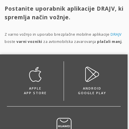
Postanite uporabnik aplikacije DRAJV, ki
spremlja način vožnje.
Z varno vožnjo in uporabo brezplačne mobilne aplikacije
DRAJV
boste
varni vozniki
za avtomobilska zavarovanja
plačali manj
.
APPLE
ANDROID
APP STORE
GOOGLE PLAY