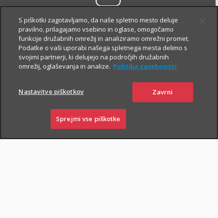
HUAWEI
S piškotki zagotavljamo, da naše spletno mesto deluje
APPGALLERY
pravilno, prilagajamo vsebino in oglase, omogočamo
funkcije družabnih omrežij in analiziramo omrežni promet.
Podatke o vaši uporabi našega spletnega mesta delimo s
svojimi partnerji, ki delujejo na področjih družabnih
omrežij, oglaševanja in analize.
Politika zasebnosti
Nastavitve piškotkov
Zavrni
DRAJV ugodnosti
Sprejmi vse piškotke
SKLENI
PRIJAVI ŠKODO
ZASTOPNIKI
POSLOVALNICE
Popust pri zavarovanju
avtomobila in
avtodoma
i