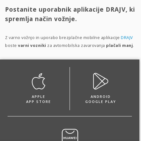
Postanite uporabnik aplikacije DRAJV, ki
spremlja način vožnje.
Z varno vožnjo in uporabo brezplačne mobilne aplikacije
DRAJV
boste
varni vozniki
za avtomobilska zavarovanja
plačali manj
.
APPLE
ANDROID
APP STORE
GOOGLE PLAY