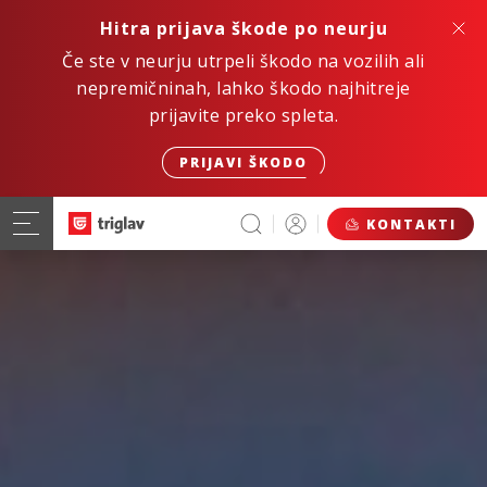
Hitra prijava škode po neurju
Če ste v neurju utrpeli škodo na vozilih ali
nepremičninah, lahko škodo najhitreje
prijavite preko spleta.
PRIJAVI ŠKODO
KONTAKTI