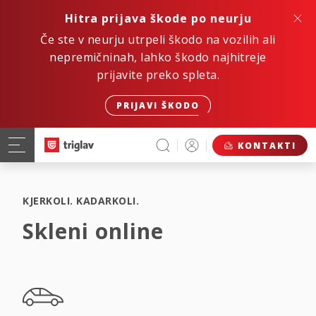
Hitra prijava škode po neurju
Če ste v neurju utrpeli škodo na vozilih ali
nepremičninah, lahko škodo najhitreje
prijavite preko spleta.
PRIJAVI ŠKODO
KONTAKTI
KJERKOLI. KADARKOLI.
Skleni online