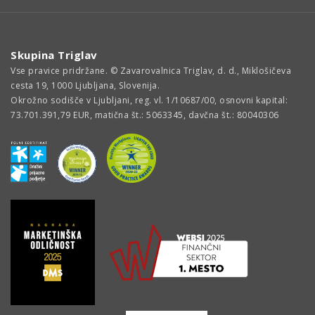
Skupina Triglav
Vse pravice pridržane. © Zavarovalnica Triglav, d. d., Miklošičeva
cesta 19, 1000 Ljubljana, Slovenija.
Okrožno sodišče v Ljubljani, reg. vl. 1/10687/00, osnovni kapital:
73.701.391,79 EUR, matična št.: 5063345, davčna št.: 80040306