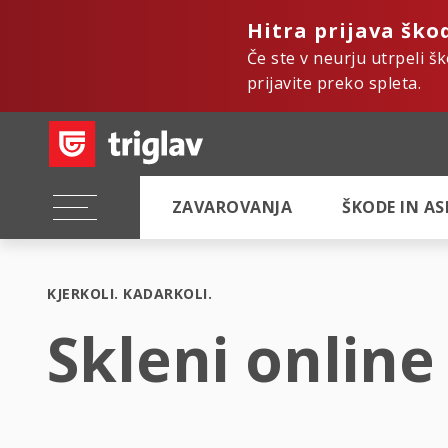
Hitra prijava ško
Če ste v neurju utrpeli š
prijavite preko spleta.
ZAVAROVANJA
ŠKODE IN A
KJERKOLI. KADARKOLI.
Skleni online