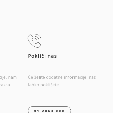
Pokliči nas
cije, nam
Če želite dodatne informacije, nas
razca.
lahko pokličete.
01 2864 000