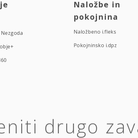
je
Naložbe in
pokojnina
Naložbeno i.fleks
ti Nezgoda
Pokojninsko i.dpz
Zobje+
360
leniti drugo za