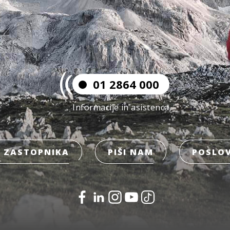
01 2864 000
Informacije in asistenca
 ZASTOPNIKA
PIŠI NAM
POSLOV