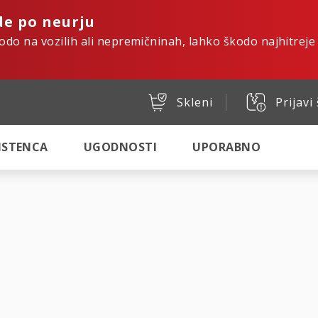
de po neurju
kodo na vozilih ali nepremičninah, lahko škodo najhitreje
Skleni
Prijavi
SISTENCA
UGODNOSTI
UPORABNO