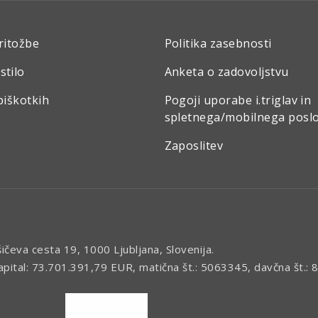
ritožbe
Politika zasebnosti
stilo
Anketa o zadovoljstvu
piškotkih
Pogoji uporabe i.triglav in
spletnega/mobilnega posl
Zaposlitev
šičeva cesta 19, 1000 Ljubljana, Slovenija.
kapital: 73.701.391,79 EUR, matična št.: 5063345, davčna št.