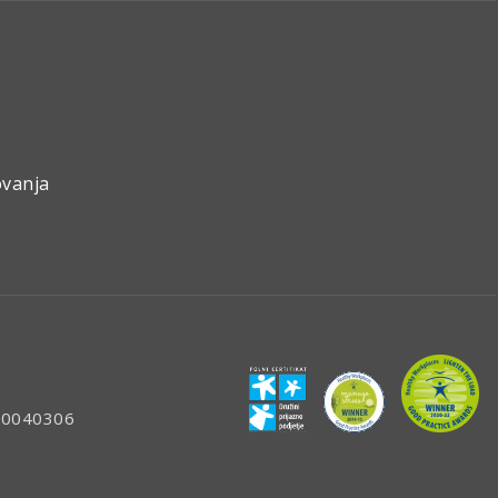
ovanja
: 80040306