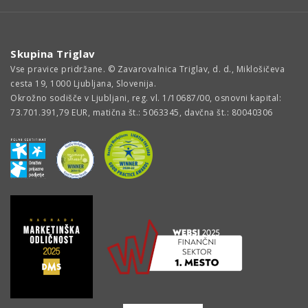
Skupina Triglav
Vse pravice pridržane. © Zavarovalnica Triglav, d. d., Miklošičeva
cesta 19, 1000 Ljubljana, Slovenija.
Okrožno sodišče v Ljubljani, reg. vl. 1/10687/00, osnovni kapital:
73.701.391,79 EUR, matična št.: 5063345, davčna št.: 80040306