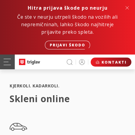
Hitra prijava škode po neurju
Če ste v neurju utrpeli škodo na vozilih ali
nepremičninah, lahko škodo najhitreje
prijavite preko spleta.
PRIJAVI ŠKODO
KONTAKTI
KJERKOLI. KADARKOLI.
Skleni online