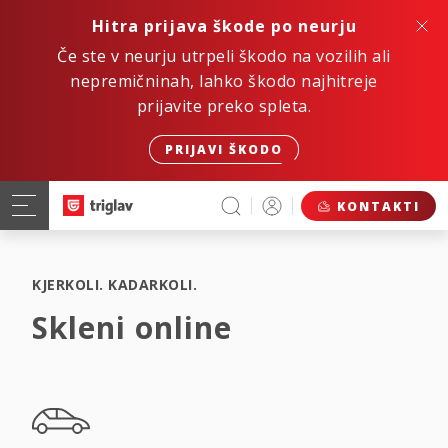
Hitra prijava škode po neurju
Če ste v neurju utrpeli škodo na vozilih ali
nepremičninah, lahko škodo najhitreje
prijavite preko spleta.
PRIJAVI ŠKODO
KONTAKTI
KJERKOLI. KADARKOLI.
Skleni online