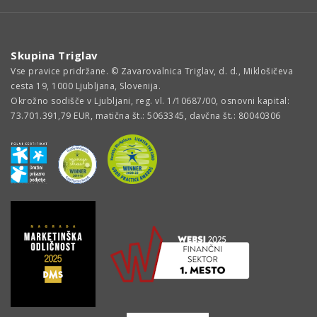
Skupina Triglav
Vse pravice pridržane. © Zavarovalnica Triglav, d. d., Miklošičeva
cesta 19, 1000 Ljubljana, Slovenija.
Okrožno sodišče v Ljubljani, reg. vl. 1/10687/00, osnovni kapital:
73.701.391,79 EUR, matična št.: 5063345, davčna št.: 80040306