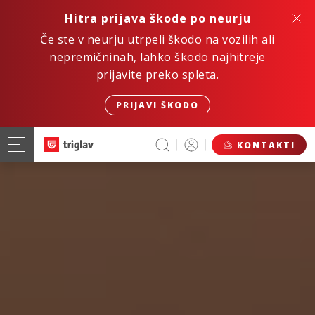
Hitra prijava škode po neurju
Če ste v neurju utrpeli škodo na vozilih ali
nepremičninah, lahko škodo najhitreje
prijavite preko spleta.
PRIJAVI ŠKODO
KONTAKTI