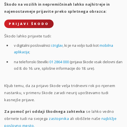
Škodo na vozilih in nepremičninah lahko najhitreje in
najenostavneje prijavite preko spletnega obrazca:
PRIJAVI ŠKODO
Škodo lahko prijavite tudi:
v digitalni poslovalnici
i.triglav
, ki je na voljo tudi kot
mobilna
aplikacija
;
na telefonski številki
01 2864 000
(prijava škode vsak delovni dan
od 8. do 16. ure, splošne informacije do 18. ure).
Kljub temu, da za prijavo škode velja tridnevni rok po njenem
nastanku, v primeru škode zaradi neurij upoštevamo tudi
kasnejše prijave.
Za pomoč pri oddaji škodnega zahtevka
se lahko vedno
obrnete tudi na svojega
zastopnika
ali obiščete naše
najbližje
poslovno mesto.