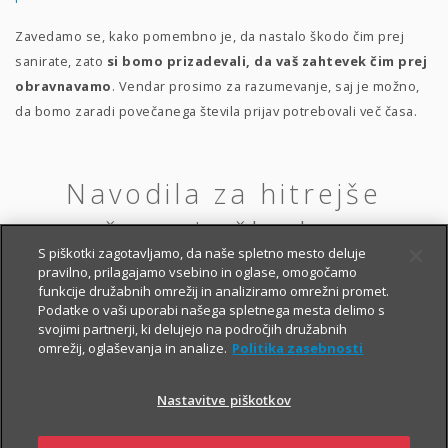
Zavedamo se, kako pomembno je, da nastalo škodo čim prej
sanirate, zato
si bomo prizadevali, da vaš zahtevek čim prej
obravnavamo
. Vendar prosimo za razumevanje, saj je možno,
da bomo zaradi povečanega števila prijav potrebovali več časa.
Navodila za hitrejše
reševanje škode na
S piškotki zagotavljamo, da naše spletno mesto deluje
vozilih
pravilno, prilagajamo vsebino in oglase, omogočamo
funkcije družabnih omrežij in analiziramo omrežni promet.
Podatke o vaši uporabi našega spletnega mesta delimo s
Škoda na vozilu zaradi zemeljskega plazu, poplave, toče, viharja,
svojimi partnerji, ki delujejo na področjih družabnih
hudourniške ali visoke vode je krita
po kombinaciji B delnega
omrežij, oglaševanja in analize.
Politika zasebnosti
avtomobilskega kaska
.
Nastavitve piškotkov
V prijavi navedite: