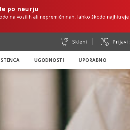
de po neurju
kodo na vozilih ali nepremičninah, lahko škodo najhitreje
Skleni
Prijavi
SISTENCA
UGODNOSTI
UPORABNO