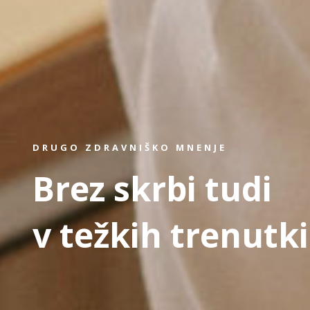
DRUGO ZDRAVNIŠKO MNENJE
Brez skrbi tudi
v težkih trenutk