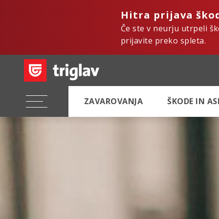
Hitra prijava ško
Če ste v neurju utrpeli š
prijavite preko spleta.
ZAVAROVANJA
ŠKODE IN A