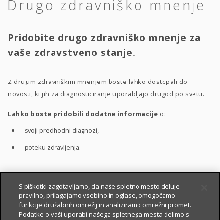
Drugo zdravniško mnenje
Pridobite drugo zdravniško mnenje za
vaše zdravstveno stanje.
Z drugim zdravniškim mnenjem boste lahko dostopali do
novosti, ki jih za diagnosticiranje uporabljajo drugod po svetu.
Lahko boste pridobili dodatne informacije
o:
svoji predhodni diagnozi,
poteku zdravljenja.
S pomočjo drugega zdravniškega mnenja boste bolje
S piškotki zagotavljamo, da naše spletno mesto deluje
pravilno, prilagajamo vsebino in oglase, omogočamo
razumeli
:
funkcije družabnih omrežij in analiziramo omrežni promet.
vaše zdravstveno stanje,
Podatke o vaši uporabi našega spletnega mesta delimo s