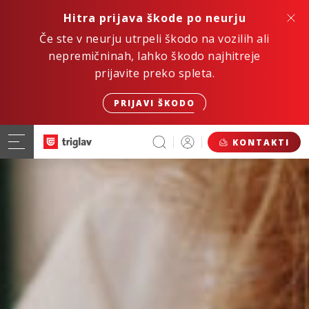
Hitra prijava škode po neurju
Če ste v neurju utrpeli škodo na vozilih ali
nepremičninah, lahko škodo najhitreje
prijavite preko spleta.
PRIJAVI ŠKODO
KONTAKTI