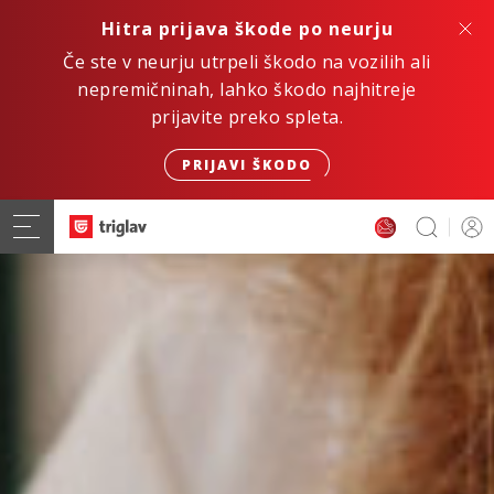
Hitra prijava škode po neurju
Če ste v neurju utrpeli škodo na vozilih ali
nepremičninah, lahko škodo najhitreje
prijavite preko spleta.
PRIJAVI ŠKODO