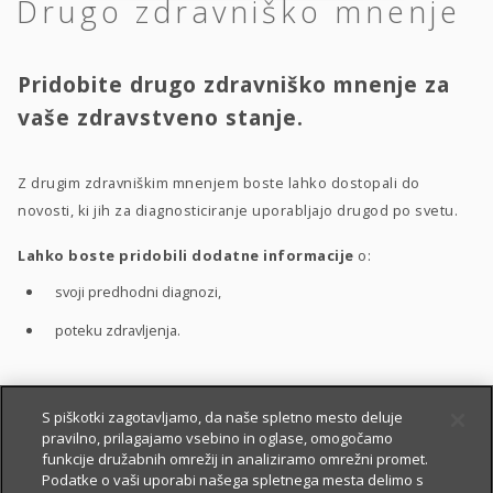
Drugo zdravniško mnenje
Pridobite drugo zdravniško mnenje za
vaše zdravstveno stanje.
Z drugim zdravniškim mnenjem boste lahko dostopali do
novosti, ki jih za diagnosticiranje uporabljajo drugod po svetu.
Lahko boste pridobili dodatne informacije
o:
svoji predhodni diagnozi,
poteku zdravljenja.
S pomočjo drugega zdravniškega mnenja boste bolje
S piškotki zagotavljamo, da naše spletno mesto deluje
pravilno, prilagajamo vsebino in oglase, omogočamo
razumeli
:
funkcije družabnih omrežij in analiziramo omrežni promet.
vaše zdravstveno stanje,
Podatke o vaši uporabi našega spletnega mesta delimo s