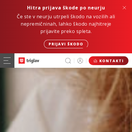
Hitra prijava škode po neurju
Če ste v neurju utrpeli škodo na vozilih ali
nepremičninah, lahko škodo najhitreje
prijavite preko spleta.
PRIJAVI ŠKODO
KONTAKTI