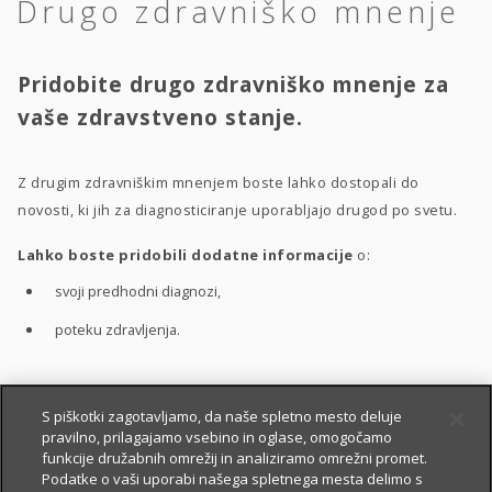
Drugo zdravniško mnenje
Pridobite drugo zdravniško mnenje za
vaše zdravstveno stanje.
Z drugim zdravniškim mnenjem boste lahko dostopali do
novosti, ki jih za diagnosticiranje uporabljajo drugod po svetu.
Lahko boste pridobili dodatne informacije
o:
svoji predhodni diagnozi,
poteku zdravljenja.
S pomočjo drugega zdravniškega mnenja boste bolje
S piškotki zagotavljamo, da naše spletno mesto deluje
pravilno, prilagajamo vsebino in oglase, omogočamo
razumeli
:
funkcije družabnih omrežij in analiziramo omrežni promet.
vaše zdravstveno stanje,
Podatke o vaši uporabi našega spletnega mesta delimo s