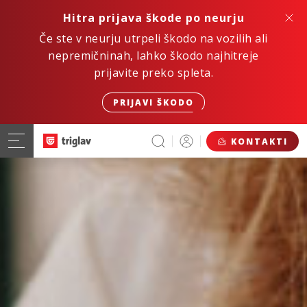
Hitra prijava škode po neurju
Če ste v neurju utrpeli škodo na vozilih ali
nepremičninah, lahko škodo najhitreje
prijavite preko spleta.
PRIJAVI ŠKODO
KONTAKTI