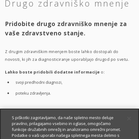
Drugo zdravniško mnenje
Pridobite drugo zdravniško mnenje za
vaše zdravstveno stanje.
Z drugim zdravniškim mnenjem boste lahko dostopali do
novosti, ki jih za diagnosticiranje uporabljajo drugod po svetu.
Lahko boste pridobili dodatne informacije
o:
svoji predhodni diagnozi,
poteku zdravljenja.
S pomočjo drugega zdravniškega mnenja boste bolje
S piškotki zagotavljamo, da naše spletno mesto deluje
pravilno, prilagajamo vsebino in oglase, omogočamo
razumeli
:
funkcije družabnih omrežij in analiziramo omrežni promet.
vaše zdravstveno stanje,
Podatke o vaši uporabi našega spletnega mesta delimo s