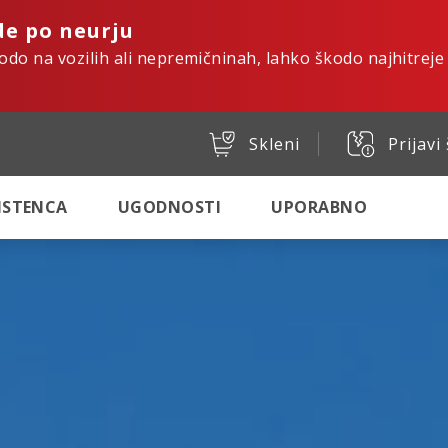
de po neurju
kodo na vozilih ali nepremičninah, lahko škodo najhitreje
Skleni
Prijavi
SISTENCA
UGODNOSTI
UPORABNO