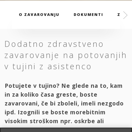
O ZAVAROVANJU
DOKUMENTI
ZAVAR
Dodatno zdravstveno
zavarovanje na potovanjih
v tujini z asistenco
Potujete v tujino? Ne glede na to, kam
in za koliko časa greste, boste
zavarovani, če bi zboleli, imeli nezgodo
ipd. Izognili se boste morebitnim
visokim stroškom npr. oskrbe ali
transporta domov.