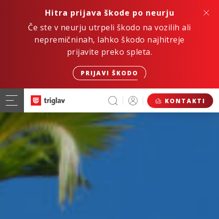
Hitra prijava škode po neurju
Če ste v neurju utrpeli škodo na vozilih ali
nepremičninah, lahko škodo najhitreje
prijavite preko spleta.
PRIJAVI ŠKODO
KONTAKTI