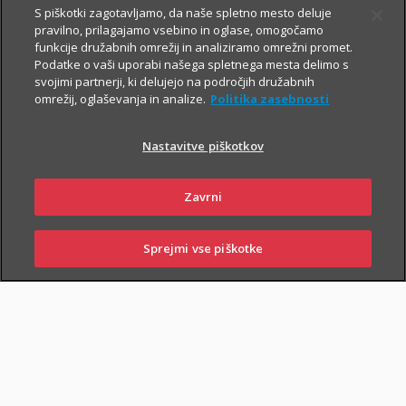
S piškotki zagotavljamo, da naše spletno mesto deluje
pravilno, prilagajamo vsebino in oglase, omogočamo
Vsem, ki občasno ali redno potujete v tujino, svetujemo, da
funkcije družabnih omrežij in analiziramo omrežni promet.
Podatke o vaši uporabi našega spletnega mesta delimo s
zaradi svoje finančne varnosti sklenete še Dodatno zdravstveno
svojimi partnerji, ki delujejo na področjih družabnih
zavarovanje na potovanjih v tujini z asistenco (v nadaljevanju
omrežij, oglaševanja in analize.
Politika zasebnosti
ZZPT).
Nastavitve piškotkov
Kadarkoli boste v tujini
potrebovali pomoč, nas pokličite na
+386 2 222 28 64
.
Na voljo smo vam 24 ur na dan.
Zavrni
Sprejmi vse piškotke
SKLENI
PRIJAVI ŠKODO
ZASTOPNIKI
POSLOVALNICE
PIŠI NAM
01 2864 000