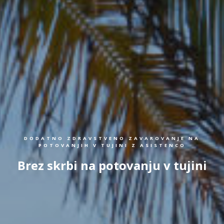
DODATNO ZDRAVSTVENO ZAVAROVANJE NA
POTOVANJIH V TUJINI Z ASISTENCO
Brez skrbi na potovanju v tujini