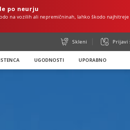
de po neurju
kodo na vozilih ali nepremičninah, lahko škodo najhitreje
Skleni
Prijavi
SISTENCA
UGODNOSTI
UPORABNO