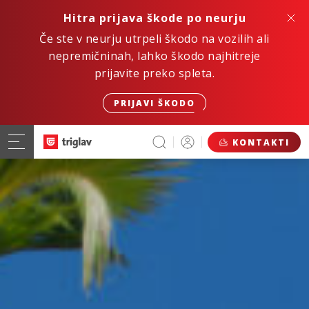
Hitra prijava škode po neurju
Če ste v neurju utrpeli škodo na vozilih ali
nepremičninah, lahko škodo najhitreje
prijavite preko spleta.
PRIJAVI ŠKODO
KONTAKTI