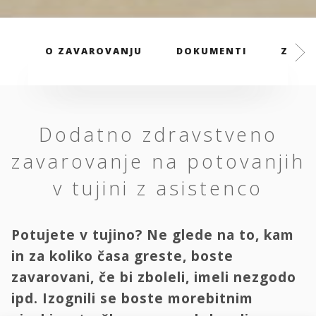
O ZAVAROVANJU
DOKUMENTI
ZAVAR
Dodatno zdravstveno
zavarovanje na potovanjih
v tujini z asistenco
Potujete v tujino? Ne glede na to, kam
in za koliko časa greste, boste
zavarovani, če bi zboleli, imeli nezgodo
ipd. Izognili se boste morebitnim