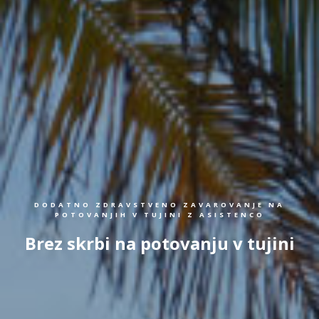
DODATNO ZDRAVSTVENO ZAVAROVANJE NA
POTOVANJIH V TUJINI Z ASISTENCO
Brez skrbi na potovanju v tujini