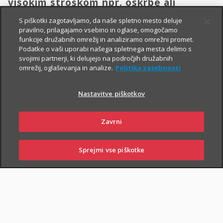
visokim stroškom npr. oskrbe ali
transporta domov.
S piškotki zagotavljamo, da naše spletno mesto deluje
pravilno, prilagajamo vsebino in oglase, omogočamo
funkcije družabnih omrežij in analiziramo omrežni promet.
Vsem, ki občasno ali redno potujete v tujino, svetujemo, da
Podatke o vaši uporabi našega spletnega mesta delimo s
svojimi partnerji, ki delujejo na področjih družabnih
zaradi svoje finančne varnosti sklenete še Dodatno zdravstveno
omrežij, oglaševanja in analize.
Politika zasebnosti
zavarovanje na potovanjih v tujini z asistenco (v nadaljevanju
ZZPT).
Nastavitve piškotkov
Kadarkoli boste v tujini
potrebovali pomoč, nas pokličite na
+386 2 222 28 64
.
Na voljo smo vam 24 ur na dan.
Zavrni
Sprejmi vse piškotke
SKLENI
PRIJAVI ŠKODO
ZASTOPNIKI
POSLOVALNICE
PIŠI NAM
01 2864 000